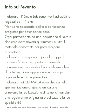
Info sull'evento
I laboratori Plùmula Lab sono rivolti ad adulti e 
ragazzi dai 14 anni.
Non sono necessarie abilità o conoscenze 
pregresse per poter partecipare. 
Ogni partecipante ha una postazione di lavoro 
dedicata dove troverà gli strumenti e tutto il 
materiale occorrente per poter svolgere il 
laboratorio.
I laboratori si svolgono in piccoli gruppi di 
massimo 8 persone, questo consente di 
mantenere un piacevole clima confidenziale e 
di poter seguire e apprendere in modo più 
agevole le tecniche presentate.
I laboratori di CERAMICA sono dedicati alla 
sperimentazione di questa antica arte 
attraverso la realizzazione di semplici manufatti 
che regaleranno originalità e bellezza alla tua 
quotidianità.
Il manufatto realizzato, trascorsi i tempi tecnici 