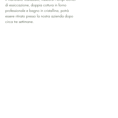
di essiccazione, doppia cottura in forno 
professionale e bagno in cristallina, potrà 
essere ritirato presso la nostra azienda dopo 
circa tre settimane.
Mostra di più
RSVP
Chiusura registrazione: 11 set 2026, 23:59
Condividi questo evento