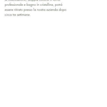
professionale e bagno in cristallina, potrà 
essere ritirato presso la nostra azienda dopo 
circa tre settimane.
Mostra di più
RSVP
Chiusura registrazione: 16 ott 2026, 23:59
Condividi questo evento