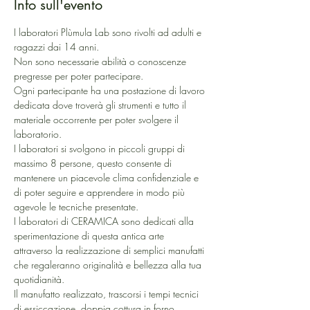
Info sull'evento
I laboratori Plùmula Lab sono rivolti ad adulti e 
ragazzi dai 14 anni.
Non sono necessarie abilità o conoscenze 
pregresse per poter partecipare. 
Ogni partecipante ha una postazione di lavoro 
dedicata dove troverà gli strumenti e tutto il 
materiale occorrente per poter svolgere il 
laboratorio.
I laboratori si svolgono in piccoli gruppi di 
massimo 8 persone, questo consente di 
mantenere un piacevole clima confidenziale e 
di poter seguire e apprendere in modo più 
agevole le tecniche presentate.
I laboratori di CERAMICA sono dedicati alla 
sperimentazione di questa antica arte 
attraverso la realizzazione di semplici manufatti 
che regaleranno originalità e bellezza alla tua 
quotidianità.
Il manufatto realizzato, trascorsi i tempi tecnici 
di essiccazione, doppia cottura in forno 