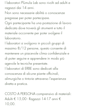
I laboratori Plùmula Lab sono rivolti ad adulti e 
ragazzi dai 14 anni.
Non sono necessarie abilità o conoscenze 
pregresse per poter partecipare. 
Ogni partecipante ha una postazione di lavoro 
dedicata dove troverà gli strumenti e tutto il 
materiale occorrente per poter svolgere il 
laboratorio.
I laboratori si svolgono in piccoli gruppi di 
massimo 8/12 persone, questo consente di 
mantenere un piacevole clima confidenziale e 
di poter seguire e apprendere in modo più 
agevole le tecniche presentate.
I laboratori di ERBE sono dedicati alla 
conoscenza di alcune piante officinali, 
alimurgiche o tintorie attraverso l'esperienza 
diretta e pratica.
COSTO A PERSONA comprensivo di materiali: 
Adulti € 15,00 - Ragazzi 14-17 anni € 
10,00.