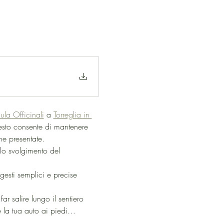
ula Officinali
 a 
Torreglia in 
esto consente di mantenere 
he presentate.
llo svolgimento del 
gesti semplici e precise 
ar salire lungo il sentiero 
re la tua auto ai piedi…