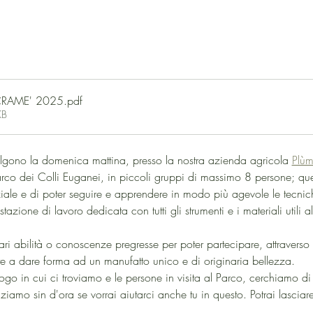
RAME' 2025
.pdf
KB
volgono la domenica mattina, presso la nostra azienda agricola 
Plùm
arco dei Colli Euganei, in piccoli gruppi di massimo 8 persone; qu
ale e di poter seguire e apprendere in modo più agevole le tecnic
zione di lavoro dedicata con tutti gli strumenti e i materiali utili a
ri abilità o conoscenze pregresse per poter partecipare, attraverso 
te a dare forma ad un manufatto unico e di originaria bellezza.
luogo in cui ci troviamo e le persone in visita al Parco, cerchiamo di f
aziamo sin d'ora se vorrai aiutarci anche tu in questo. Potrai lascia