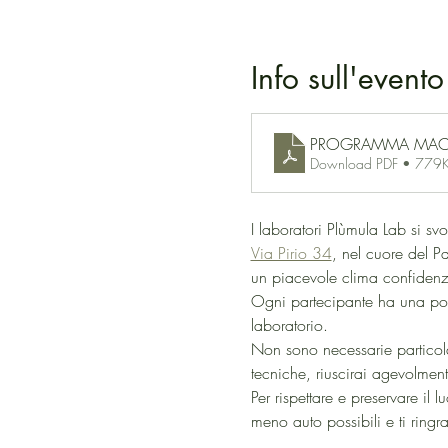
Info sull'evento
PROGRAMMA MAC
Download PDF • 779
I laboratori Plùmula Lab si s
Via Pirio 34
, nel cuore del P
un piacevole clima confidenzi
Ogni partecipante ha una posta
laboratorio.
Non sono necessarie particola
tecniche, riuscirai agevolmen
Per rispettare e preservare il 
meno auto possibili e ti ringr