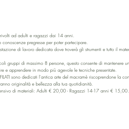
rivolti ad adulti e ragazzi dai 14 anni.
o conoscenze pregresse per poter partecipare. 
zione di lavoro dedicata dove troverà gli strumenti e tutto il mater
iccoli gruppi di massimo 8 persone, questo consente di mantenere u
ire e apprendere in modo più agevole le tecniche presentate.
FILATI sono dedicati l'antica arte del macramè riscoprendone la c
anno originalità e bellezza alla tua quotidianità. 
o di materiali: Adulti € 20,00 - Ragazzi 14-17 anni € 15,00.