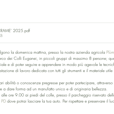
RAME' 2025
.pdf
KB
volgono la domenica mattina, presso la nostra azienda agricola 
Plùm
arco dei Colli Euganei, in piccoli gruppi di massimo 8 persone; qu
ale e di poter seguire e apprendere in modo più agevole le tecnic
zione di lavoro dedicata con tutti gli strumenti e il materiale utile p
ri abilità o conoscenze pregresse per poter partecipare, attraverso 
te a dare forma ad un manufatto unico e di originaria bellezza.
te alle ore 9.00 ai piedi del colle, presso il parcheggio riservato dell
i PD
 dove potrai lasciare la tua auto. Per rispettare e preservare il lu