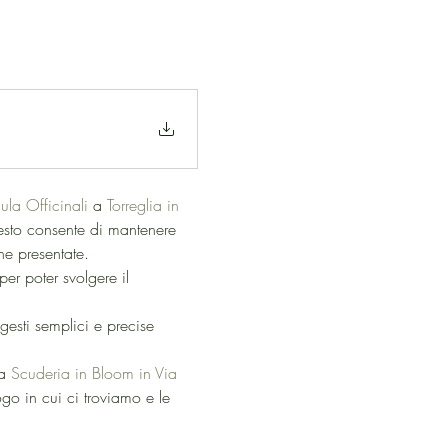
ula Officinali
 a 
Torreglia in 
esto consente di mantenere 
he presentate.
er poter svolgere il 
gesti semplici e precise 
a 
Scuderia in Bloom in Via 
ogo in cui ci troviamo e le 