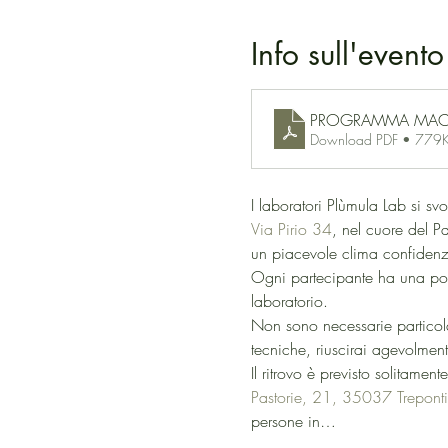
Info sull'evento
PROGRAMMA MAC
Download PDF • 779
I laboratori Plùmula Lab si s
Via Pirio 34
, nel cuore del P
un piacevole clima confidenzi
Ogni partecipante ha una posta
laboratorio.
Non sono necessarie particola
tecniche, riuscirai agevolmen
Il ritrovo è previsto solitamen
Pastorie, 21, 35037 Trepont
persone in…